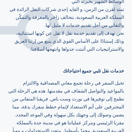
الوسائط الشهير بخبرته التي
تمتد لقرن من الزمن، و القايد إحدى شركات النقل الرائدة في
المملكة العربية السعودية، بتحالف زاخر بالمعرفة والتمكّن
والتفاني من أجل تقديم خدمات لا مثيل لها.
نحن نهدف إلى تقديم خدمة نقل لا تقل عن كونها استثنائية،
وذلك إستنادًا على الأساس القوي الذي ينبع من إرثنا العريق
والاستراتيجيات التي أثبتت جدواها وانتهجها أسلافنا.
خدمات نقل تلبي جميع احتياجاتك
تخيل السفر في رحلة تجمع معاني المصداقية والالتزام
بالمواعيد والتواصل الشفاف في مقدمتها. هذه هي الرحلة التي
نطمح إلى توفيرها في نورث وست باص. فريقنا المتفاني من
المحترفين على أتم الاستعداد لإتمام خطط سفرك بدقة، مما
يضمن وصولك إلى وجهتك بكل سهولة وفي الموعد المحدد.
مقرنا الرئيسي ومركز عملياتنا هو في مدينة جدة بالمملكة
العربية السعودية. مجهزّ بأسطول متعدد الاستخدامات و مهيأ